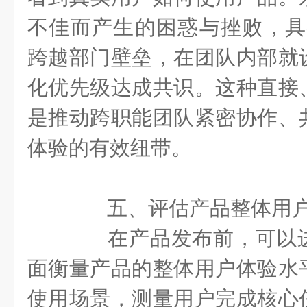
不佳而产生的困惑与挫败，具
跨越部门壁垒，在团队内部就
化优先级达成共识。这种直接
是推动跨职能团队紧密协作、
体验的有效纽带。
五、评估产品整体用户
在产品发布前，可以进
面衡量产品的整体用户体验水
使用场景，测量用户完成核心