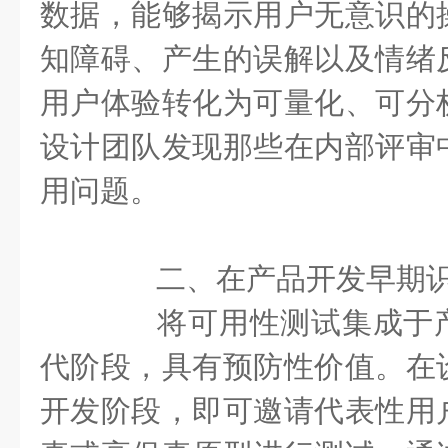
数据，能够揭示用户无意识的
知障碍、产生的误解以及情绪
用户体验转化为可量化、可分
设计团队发现那些在内部评审
用问题。
二、在产品开发早期识
将可用性测试集成于产
代阶段，具有预防性价值。在
开发阶段，即可邀请代表性用