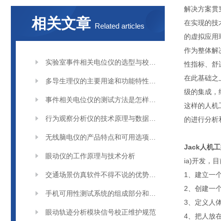
解决方案贯
相关文章
在实现的技
Related articles
的虚拟应用
作为整体解
实验室事件相关电位仪的选型与校准指南
性指标、舒
在此基础之
多导生理仪的主要用途和功能特性介绍
级的集成，
事件相关电位仪的测试方法是怎样的？
这样的人机
行为观察分析仪的技术原理与数据处理方法
的进行分析
无线脑电仪的产品特点和可用选项说明
Jack人机
眼动仪的工作原理与技术分析
ia)开发，
交通场景仿真软件不得不说的优势有哪些呢？
1、建立一
2、创建一
手机可用性测试系统的组成部分和完整记录与准确回放功能
3、定义人
眼动轨迹分析模块信号校正维护规范
4、把人放