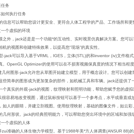
派任务
体如何执行任务
获得的信息可以帮助您设计更安全、更符合人体工程学的产品、工作场所和
立一个虚拟的环境
模之外，jack还是是一个功能*的互动性、实时视景仿真解决方案。您可
相机的视图和创建特殊效果，以提高您“现场"的真实性。
型-jack可以导入基于VRML，IGES，立体(STL)的和inventor (
。OpenGL Optimizer的使用可以在不损害视频保真度的情况下相当
中创建几何图形-jack允许您从草图开始建立模型，用于概念设计。您可以
这些简单的图形成为更加复杂的部件，如机械工具和车辆。jack还提供
一个真实的外观-jack的视图，纹理映射和照明功能，帮助您赋予您的虚
中可以很容易地改变视图，通过鼠标按钮可以基于一个参考点，水平或垂直或
，如人的眼睛，并建立剖视图。使用纹理映射，基础的图像文件，如云彩
的几何形状。jack的经典照明能力，可以帮助您突出环境中的区域和加强
建一个虚拟的人体
业界zui准确的人体生物力学模型。基于1988年美*方人体调查(ANSUR 88