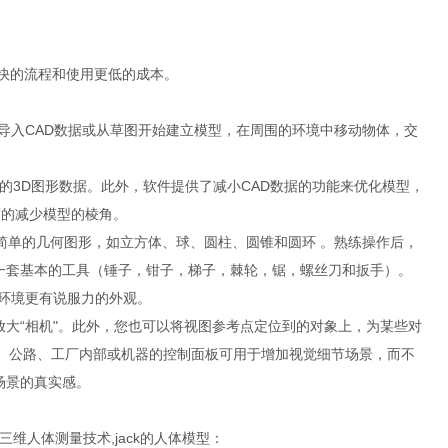
更快的流程和使用更低的成本。
以导入CAD数据或从草图开始建立模型，在周围的环境中移动物体，交
iv)文件格式的3D图形数据。此外，软件提供了减小CAD数据的功能来优化模型，
程度的减少模型的棱角。
创建简单的几何图形，如立方体、球、圆柱、圆锥和圆环 。熟练操作后，
了一套基本的工具（锤子，钳子，梯子，棘轮，锯，螺丝刀和扳手）。
拟环境更有说服力的外观。
放大“相机"。此外，您也可以将视图参考点定位到的对象上，为某些对
、公路、工厂内部或机器的控制面板可用于增加视觉细节场景，而不
场景的真实感。
)的三维人体测量技术,jack的人体模型：