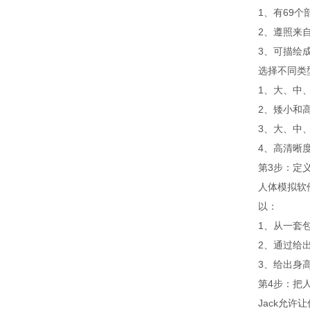
1、有69个
2、遵照来自
3、可描绘
选择不同类
1、大、中、
2、矮小和高
3、大、中
4、高清晰度
第3步：定
人体模拟软
以：
1、从一套
2、通过给
3、给出身高
第4步：把
Jack允