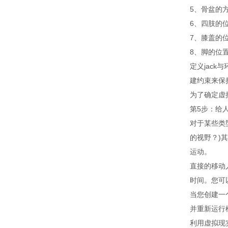
5、骨盆的
6、四肢的
7、膝盖的
8、脚的位
定义jac
建约束来保
为了确定虚
第5步：给
对于某些类
的视野？)
运动。
直接的移动
时间。您可
当您创建一
并重新运行
利用虚拟现