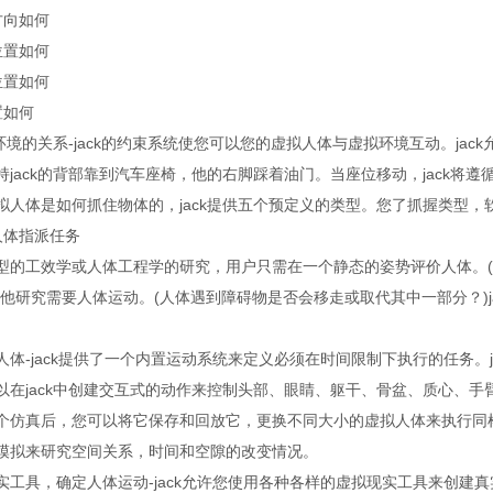
方向如何
位置如何
位置如何
置如何
k与环境的关系-jack的约束系统使您可以您的虚拟人体与虚拟环境互动。j
持jack的背部靠到汽车座椅，他的右脚踩着油门。当座位移动，jack将
拟人体是如何抓住物体的，jack提供五个预定义的类型。您了抓握类型
人体指派任务
型的工效学或人体工程学的研究，用户只需在一个静态的姿势评价人体。
其他研究需要人体运动。(人体遇到障碍物是否会移走或取代其中一部分？)
人体-jack提供了一个内置运动系统来定义必须在时间限制下执行的任务。
以在jack中创建交互式的动作来控制头部、眼睛、躯干、骨盆、质心、
个仿真后，您可以将它保存和回放它，更换不同大小的虚拟人体来执行同
模拟来研究空间关系，时间和空隙的改变情况。
实工具，确定人体运动-jack允许您使用各种各样的虚拟现实工具来创建