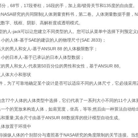
部分，68节，17段脊柱，16段的手，加上肩/锁骨关节和135度的自由度。
NASA研究的共同限制(人体测量资料书，第二卷。人体测量数据手册，NASA 
成数字、线框、阴影、高解析度或透明模式。
型的人-jack可以让您建立不同类型的人。您可以从菜单中选择下列预定
小的人体-基于SAE的建议的人的物理尺寸(SAE J833)；
大的男人和女人-基于ANSUR 88 的人体极限数字；
、小的日本人-基于已承认的日本人体型数据；
的男人和女人-代表第50百分位的男性和女性，基于ANSUR 88。
义人体大小和形状
件，为了可靠地确定某个设计是否可以适应不同的人体尺寸，它必须采用正
包含77个人体的人体类型中选择，它们代表了一系列大小不同的11个人体测
出一个的宽放来构造人体，如肩宽度，坐高，等等;然后由一种算法自动给
和重量;其余尺寸由基于ANSUR 88数据库的统计模型自动生成。
人体放置于环境中
许让你操纵人体的个别部分与遵照基于NASA研究的角度限制的关节连接。当