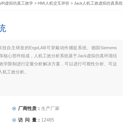
goVR虚拟仿真工效学
>
HMI人机交互评价
> Jack人机工效虚拟仿真系统
统
技自主研发的ErgoLAB可穿戴动作捕捉系统、德国Siemens
备等核心部件组成，人机工效分析系统基于Jack虚拟仿真环境结
效学限制进行定量分析解决方案，可以进行可视性分析、可达
人机工效分析。
厂商性质：
生产厂家
访 问 量：
12485