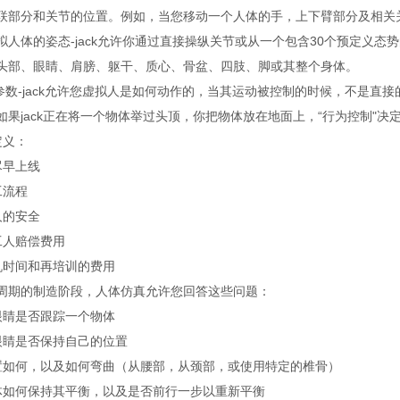
联部分和关节的位置。例如，当您移动一个人体的手，上下臂部分及相关
拟人体的姿态-jack允许你通过直接操纵关节或从一个包含30个预定义
头部、眼睛、肩膀、躯干、质心、骨盆、四肢、脚或其整个身体。
行为参数-jack允许您虚拟人是如何动作的，当其运动被控制的时候，不是直
如果jack正在将一个物体举过头顶，你把物体放在地面上，“行为控制"决
定义：
尽早上线
工流程
人的安全
工人赔偿费用
机时间和再培训的费用
周期的制造阶段，人体仿真允许您回答这些问题：
眼睛是否跟踪一个物体
眼睛是否保持自己的位置
置如何，以及如何弯曲（从腰部，从颈部，或使用特定的椎骨）
体如何保持其平衡，以及是否前行一步以重新平衡