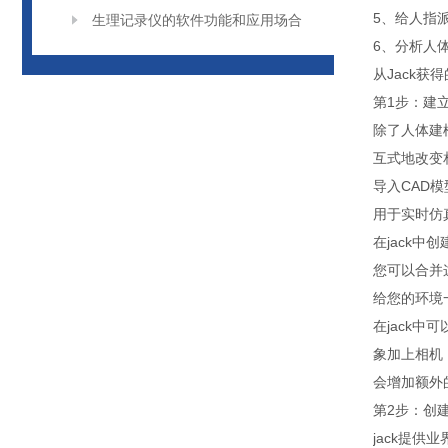
5、给人指
生理记录仪的软件功能和应用场合
6、分析人
从Jack
第1步：建
除了人体建
互式地改变
导入CAD模
用于实时仿真
在jack
您可以合并
给您的环境
在jack
象加上相机
会增加额外
第2步：创
jack提供