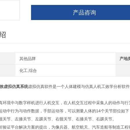
产品咨询
绍
其他品牌
产地
化工,综合
工效虚拟仿真系统
虚拟仿真软件是一个人体建模与仿真人机工效学分析软件
真环境中与数字样机进行人机交互，在人机交互过程中采集人的动作与行
运动中行为与动作数据，手部运动等，可以测量人体的14个关节部位如
髋关节、左膝关节、左踝关节、右髋关节、右膝关节、右踝关节。
析验证平台解决方案的提出，为像兵器、航空航天、汽车造船等制造工程