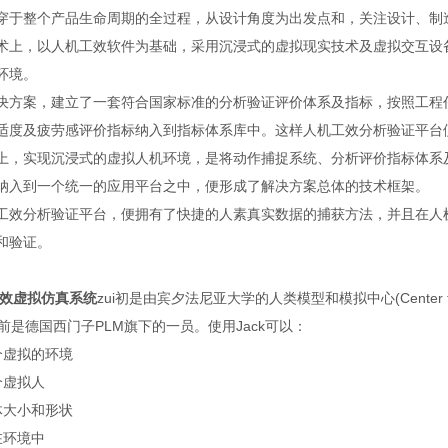
穿于整个产品生命周期的全过程，从设计角度为出发点和，关注设计、制
术上，以人机工效软件为基础，采用沉浸式的虚拟现实技术及虚拟交互设
环境。
决方案，建立了一套符合国家标准的分析验证评价体系及指标，按照工程
适度及疲劳感评价指标纳入到指标体系库中。这样人机工效分析验证平台
上，实现沉浸式的虚拟人机环境，是将动作捕捉系统、分析评价指标体系及
纳入到一个统一的应用平台之中，便形成了解决方案总体的技术框架。
工效分析验证平台，便拥有了快捷的人素真实数据的捕获方法，并且在人
和验证。
工效虚拟仿真系统
zui初是由宾夕法尼亚大学的人类模型和模拟中心(Center for Human Mo
目前是德国西门子PLM旗下的一员。使用Jack可以：
个虚拟的环境
个虚拟人
体大小和形状
在环境中