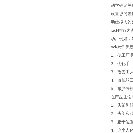
动学确定关
设置您的虚
动虚拟人的
jack的
动。例如，
ack允许您
1、使工厂
2、优化手
3、改善工
4、较低的
5、减少停
在产品生命
1、头部和
2、头部和
3、躯干位
4、这个人