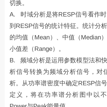
切换。
A.
时域分析是将
RESP
信号看作时
到
RESP
信号的统计特征。统计分
的均值（
Mean
）、中值（
Median
小值差（
Range
）。
B.
频域分析是运用参数模型法和
析信号转换为频域分析信号，对
析。从功率谱密度中确定
RESP
信
定义，将在功率谱分析图中以不
Power
与
Peak
能量值。