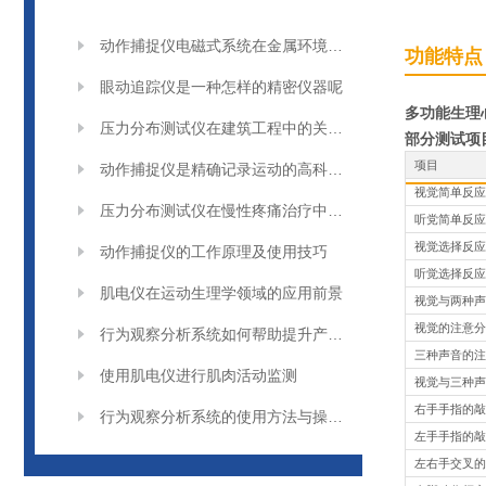
动作捕捉仪电磁式系统在金属环境干扰下的磁场畸变补偿技术
功能特点
眼动追踪仪是一种怎样的精密仪器呢
多功能生理
压力分布测试仪在建筑工程中的关键作用说明
部分测试项
项目
动作捕捉仪是精确记录运动的高科技工具
视觉简单反应
压力分布测试仪在慢性疼痛治疗中的作用说明
听党简单反应
视觉选择反应
动作捕捉仪的工作原理及使用技巧
听觉选择反应
肌电仪在运动生理学领域的应用前景
视觉与两种声
视觉的注意分
行为观察分析系统如何帮助提升产品设计
三种声音的注
使用肌电仪进行肌肉活动监测
视觉与三种声
右手手指的敲
行为观察分析系统的使用方法与操作步骤
左手手指的敲
左右手交叉的