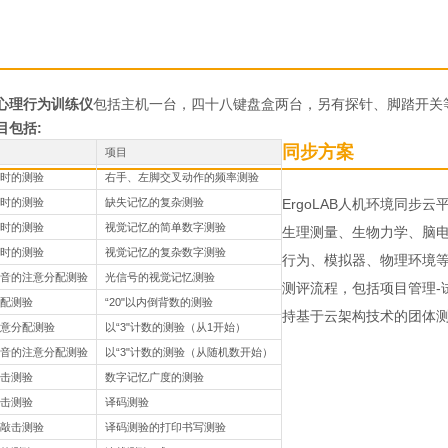
心理行为训练仪
包括主机一台，四十八键盘盒两台，另有探针、脚踏开关
目包括:
同步方案
项目
时的测验
右手、左脚交叉动作的频率测验
时的测验
缺失记忆的复杂测验
ErgoLAB人机环境同步
时的测验
视觉记忆的简单数字测验
生理测量、生物力学、脑电
时的测验
视觉记忆的复杂数字测验
行为、模拟器、物理环境
音的注意分配测验
光信号的视觉记忆测验
测评流程，包括项目管理-
配测验
“20"以内倒背数的测验
持基于云架构技术的团体
意分配测验
以“3"计数的测验（从1开始）
音的注意分配测验
以“3"计数的测验（从随机数开始）
击测验
数字记忆广度的测验
击测验
译码测验
敲击测验
译码测验的打印书写测验