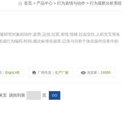
首页
>
产品中心
>
行为表情与动作
> 行为观察分析系统
取被研究对象的动作,姿势,运动,位置,表情,情绪,社会交往,人机交互等各
形成行为编码-时间-频次标准化据库,记录与分析个体在操作任务中的
号：
ErgoLAB
厂商性质：
生产厂家
浏览量：
14069
页 末页 跳转到第
页