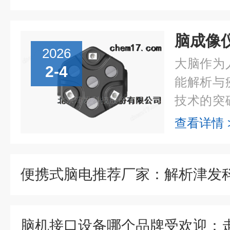
2026
大脑作为
2-4
能解析与
技术的突
脑奥秘的
查看详情 
代，核心
能优化上..